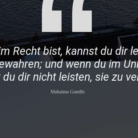
m Recht bist, kannst du dir le
ewahren; und wenn du im Unr
du dir nicht leisten, sie zu ve
Mahatma Gandhi