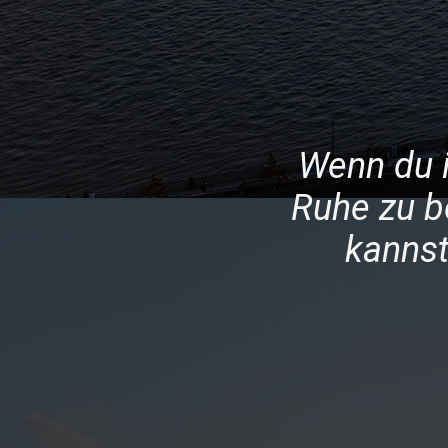
Wenn du i
Ruhe zu b
kannst 