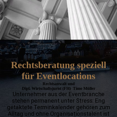
Rechtsberatung speziell
für Eventlocations
Rechtsanwalt und
Dipl. Wirtschaftsjurist (FH) Timo Müller
Unternehmer aus der Eventbranche
stehen permanent unter Stress: Eng
getaktete Terminkalender gehören zum
Alltag und ohne Organisationstalent ist