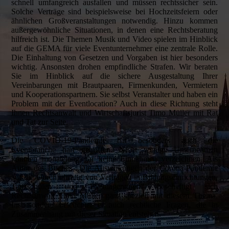
schnell umfangreich ausfallen und müssen rechtssicher sein.
Solche Verträge sind beispielsweise bei Hochzeitsfeiern oder
ähnlichen Großveranstaltungen notwendig. Hinzu kommen
außergewöhnliche Situationen, in denen eine Rechtsberatung
hilfreich ist. Die Themen Musik und Video spielen im Hinblick
auf die GEMA für viele Eventunternehmer eine zentrale Rolle.
Die Einhaltung von Gesetzen und Vorgaben ist hier besonders
wichtig. Ansonsten drohen empfindliche Strafen. Wir beraten
Sie im Hinblick auf die sichere Ausgestaltung Ihrer
Vereinbarungen mit Brautpaaren, Firmenkunden, Vermietern
und Kooperationspartnern. Sie selbst Veranstalter und haben ein
Problem mit der Eventlocation? Auch in diese Richtung steht
Ihnen Rechtsanwalt und Wirtschaftsjurist Timo Müller mit Rat
und Tat zur Seite.
Die COVID-19-Pandemie hat besonders auch die
Eventbranche hart getroffen. Nicht wenige Unternehmen
konnten monatelang gar keine Einnahmen verzeichnen. Als
Autor des Buches „Die Auswirkungen der Corona-Pandemie
auf die Durchführung von Verträgen in Bildungseinrichtungen,
Tanzschulen und Eventagenturen“ beschäftigt sich
Rechtsanwalt Timo Müller ganz speziell mit diesem Thema.
Insbesondere beleuchtet er auch rechtliche Fragen, die in
Zusammenhang mit dieser Situation entstehen.