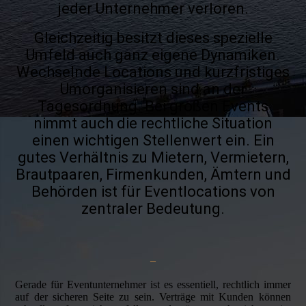
jeder Unternehmer verloren.
Gleichzeitig besitzt dieses spezielle
Umfeld auch ganz eigene Dynamiken.
Wechselnde Locations und kurzfristiges
Umorganisieren sind an der
Tagesordnung. Bei großen Events
nimmt auch die rechtliche Situation
einen wichtigen Stellenwert ein. Ein
gutes Verhältnis zu Mietern, Vermietern,
Brautpaaren, Firmenkunden, Ämtern und
Behörden ist für Eventlocations von
zentraler Bedeutung.
–
Gerade für Eventunternehmer ist es essentiell, rechtlich immer
auf der sicheren Seite zu sein. Verträge mit Kunden können