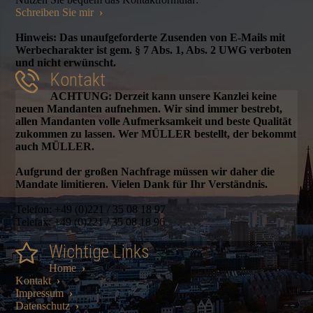
Schreiben Sie mir
›
Hinweis: Das unaufgeforderte Zusenden von E-Mails mit
Werbecharakter ist gem. § 7 Abs. 1, Abs. 2 UWG verboten
und nicht erwünscht.
Kontakt
ACHTUNG: Derzeit kann unsere Kanzlei keine
neuen Mandanten aufnehmen. Wir sind immer bestrebt,
allen Mandanten volle Aufmerksamkeit und beste Qualität
zukommen zu lassen. Wer MÜLLER bestellt, der bekommt
auch MÜLLER.
Aufgrund der großen Nachfrage müssen wir daher die
Mandate limitieren. Vielen Dank für Ihr Verständnis.
Telefon: +49 (0)221 / 35 08 18 97
Telefax: +49 (0)221 / 35 08 18 96
Wichtige Links
Home
›
Kontakt
›
Impressum
›
Datenschutz
›