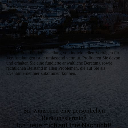
Timo Müller ist nicht nur Rechtsanwalt mit breit gefächertem
Fachwissen, er ist außerdem erfolgreicher Unternehmer in der
Eventbranche. Als Betreiber der Eventlocation „Villa
Waldesruh“ in Siegburg ist er regelmäßig mit rechtlichen
Situationen konfrontiert, die für die Branche charakteristisch
sind. Somit verfügt er über praktische Erfahrung in diesem
Bereich und kennt sich bestens mit dem Alltag in der
Eventbranche aus.
Auch mit den gesetzlichen Feinheiten im Umgang mit der
GEMA oder bei der Erstellung von individuellen Verträgen für
Veranstaltungen ist er umfassend vertraut. Profitieren Sie davon
und erhalten Sie eine fundierte anwaltliche Beratung sowie
rechtlichen Beistand in allen Problemen, die auf Sie als
Eventunternehmer zukommen können.
Sie wünschen eine persönlichen
Beratungstermin
?
Ich freue mich auf Ihre Nachricht!