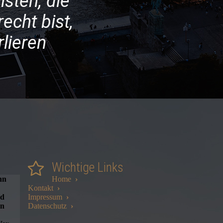
isten, die
echt bist,
rlieren
Wichtige Links
nn
Home
›
Kontakt
›
nd
Impressum
›
en
Datenschutz
›
e