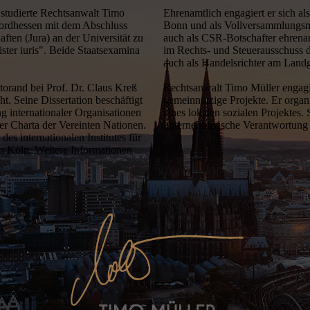
 studierte Rechtsanwalt Timo
Ehrenamtlich engagiert er sich al
 Nord­hessen mit dem Abschluss
Bonn und als Vollversammlungsmi
ften (Jura) an der Universität zu
auch als CSR-Botschafter ehren­am
ster iuris". Beide Staatsexamina
im Rechts- und Steuerausschuss 
auch als Handelsrichter am Landg
orand bei Prof. Dr. Claus Kreß
Rechtsanwalt Timo Müller engagie
t. Seine Dissertation beschäftigt
gemeinnützige Projekte. Er organi
g internationaler Organisationen
eines lokalen sozialen Projektes. 
r Charta der Vereinten Nationen.
unternehmerische Verantwortung 
es internationalen Institutes für
zu Köln. Weitere Informationen