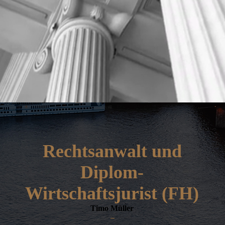
Rechtsanwalt und
Diplom-
Wirtschaftsjurist (FH)
Timo Müller
–