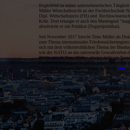
Begleitend zu seiner unternehmerischen Tätigkeit
Müller Wirt­schafts­recht an der Fach­hoch­schule
Dipl. Wirtschaftsjurist (FH) und Rechtswissenscha
Köln. Dort erlangte er auch den Mastergrad "magi
absolvierte er mit Prädikat (Doppelprädikat).
Seit November 2017 forscht Timo Müller als Dokt
zum Thema internationales Friedens­sicherungs­rech
sich mit dem völkerrechtlichen Thema der Bindun
wie der NATO an das universelle Gewaltverbot de
Rechtsanwalt Timo Müller arbeitet dafür im Team d
Friedenssicherungsrecht (IIPSL) der Universität 
zur Forschung von Timo Müller finden Sie
hier
.