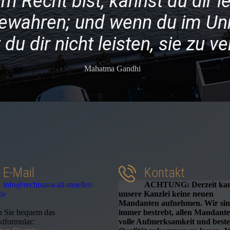
m Recht bist, kannst du dir le
ewahren; und wenn du im Unr
du dir nicht leisten, sie zu ve
Mahatma Gandhi
E-Mail
Kontakt
info@rechtsanwalt-mueller-
ACHTUNG: Derzeit ka
de
unsere Kanzlei keine neuen
Mandanten aufnehmen. Wir si
n Sie bequem das
immer bestrebt, allen Mandant
tformular:
volle Aufmerksamkeit und best