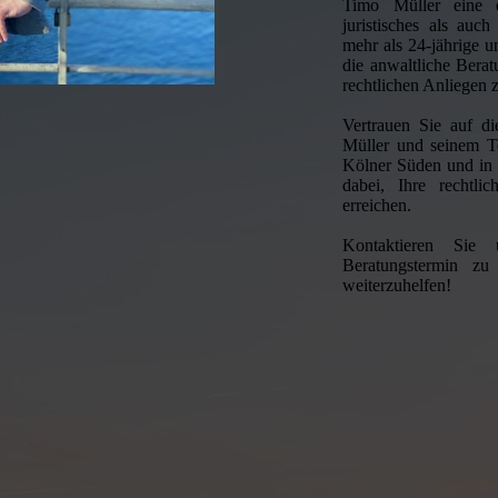
Timo Müller eine e
juristisches als auc
mehr als 24-jährige u
die anwaltliche Bera
rechtlichen Anliegen z
Vertrauen Sie auf d
Müller und seinem T
Kölner Süden und in 
dabei, Ihre rechtlic
erreichen.
Kontaktieren Sie
Beratungstermin zu
weiterzuhelfen!