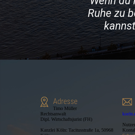
Wenn du i
Ruhe zu b
kannst 
Adresse
Timo Müller
Rechtsanwalt
koeln.
Dipl. Wirtschaftsjurist (FH)
Nutze
Kanzlei Köln: Tacitusstraße 1a, 50968
Kontak