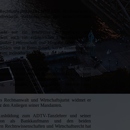
Rechtsanwaltskanzlei MÜLLER. Rechtsanwalt -
dividuelle Rechtsberatung und wirtschaftliches
icht nur ein erfahrener Rechtsanwalt und
ondern auch ein erfolgreicher Unternehmer und
roßer Leidenschaft und Hingabe führt er seine
 Süden und in Bonn-Beuel, wo er zusammen mit
eam individuelle Beratung auf höchstem Niveau
r der renommierten Tanzhaus Bonn GmbH, dem
enthaus in der Region Bonn/Rhein-Sieg, zeichnet
imo Müller verantwortlich für die
rung, Finanzen, Recht sowie Service und
.
ls Rechtsanwalt und Wirtschaftsjurist widmet er
tz den Anliegen seiner Mandanten.
Ausbildung zum ADTV-Tanzlehrer und seiner
kation als Bankkaufmann und den beiden
n Rechtswissenschaften und Wirtschaftsrecht hat