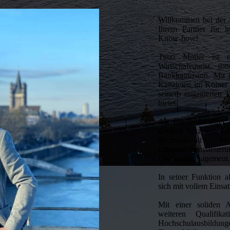
Willkommen bei der 
Ihrem Partner für in
Know-how!
Timo Müller ist n
Wirtschaftsjurist, s
Bankkaufmann. Mit g
Kanzleien im Kölner
seinem engagierten T
bietet.
Als Geschäftsführe
größten Tanz- und Ev
Rechtsanwalt T
Unternehmenssteue
Qualitätsmanagement
In seiner Funktion a
sich mit vollem Einsa
Mit einer soliden 
weiteren Qualifi
Hochschulausbildunge