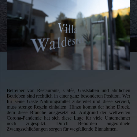
Betreiber von Restaurants, Cafés, Gaststätten und ähnlichen
Betrieben sind rechtlich in einer ganz besonderen Position. Wer
für seine Gäste Nahrungsmittel zubereitet und diese serviert,
muss strenge Regeln einhalten. Hinzu kommt der hohe Druck,
dem diese Branche ausgesetzt ist. Aufgrund der weltweiten
Corona-Pandemie hat sich diese Lage für viele Unternehmer
noch zugespitzt. Durch Behörden angeordnete
Zwangsschließungen sorgen für wegfallende Einnahmen.