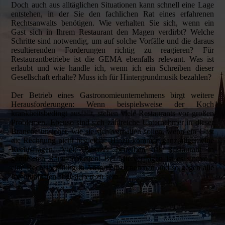
Doch auch aus alltäglichen Situationen kann schnell eine Lage
entstehen, in der Sie den fachlichen Rat eines erfahrenen
Rechtsanwalts benötigen. Wie verhalten Sie sich, wenn ein
Gast sich in Ihrem Restaurant den Magen verdirbt? Welche
Schritte sind notwendig, um auf solche Vorfälle und die daraus
resultierenden Forderungen richtig zu reagieren? Für
Restaurantbetriebe ist die GEMA ebenfalls relevant. Was ist
erlaubt und wie handle ich, wenn ich ein Schreiben dieser
Gesellschaft erhalte? Muss ich für Hintergrundmusik bezahlen?
Der Betrieb eines Gastronomieunternehmens birgt weitere
Herausforderungen: Wenn beispielsweise der Koch
krankheitsbedingt ausfällt, stehen viele Restaurants vor großen
Problemen. Ebenso sind sich zahlreiche Unternehmer in dieser
Branche unsicher, wie sie sich verhalten sollen, wenn ein Gast
die Rechnung nicht begleicht. Hinzu kommen ganz allgemeine
Rechtsfragen. Viele Besitzer betreiben das Restaurant in
gemieteten Räumlichkeiten. Bei Mietverträgen ist es sinnvoll,
eine Rechtsberatung in Anspruch zu nehmen und so gegen alle
Eventualitäten abgesichert zu sein.