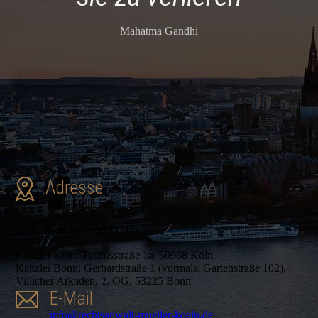
Mahatma Gandhi
Adresse
Timo Müller
Rechtsanwalt
Dipl. Wirtschaftsjurist (FH)
Kanzlei Köln: Tacitusstraße 1a, 50968 Köln
Kanzlei Bonn: Gerhardstraße 1 (vormals: Gartenstraße 102),
Villicher Arkaden, 2. OG, 53225 Bonn
E-Mail
info@rechtsanwalt-mueller-koeln.de