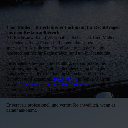
Timo Müller – Ihr erfahrener Fachmann für Rechtsfragen
aus dem Restaurantbereich
Als Rechtsanwalt und Wirtschaftsjurist hat sich Timo Müller
besonders auf den Event- und Unterhaltungsbereich
spezialisiert. Aus diesem Grund ist er genau der richtige
Ansprechpartner für Rechtsfragen rund um Ihr Restaurant.
Sie erhalten eine fundierte Beratung, die auf praktischer
Erfahrung beruht, da Timo Müller gleichzeitig auch als
Unternehmer in der Unterhaltungsbranche tätig ist. Als
Traubenwirt
Betreiber der Restaurants
in Sankt Augustin
Traubenwirt II in der Villa Waldesruh
sowie
in Siegburg
kennt Timo Müller den Gastronomiealltag mit seinen
Herausforderungen gut.
Er berät sie professionell und vertritt Sie anwaltlich, wenn es
darauf ankommt.