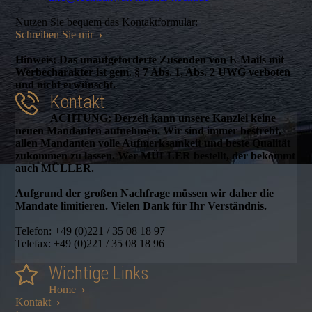
Nutzen Sie bequem das Kontaktformular:
Schreiben Sie mir
›
Hinweis: Das unaufgeforderte Zusenden von E-Mails mit
Werbecharakter ist gem. § 7 Abs. 1, Abs. 2 UWG verboten
und nicht erwünscht.
Kontakt
ACHTUNG: Derzeit kann unsere Kanzlei keine
neuen Mandanten aufnehmen. Wir sind immer bestrebt,
allen Mandanten volle Aufmerksamkeit und beste Qualität
zukommen zu lassen. Wer MÜLLER bestellt, der bekommt
auch MÜLLER.
Aufgrund der großen Nachfrage müssen wir daher die
Mandate limitieren. Vielen Dank für Ihr Verständnis.
Telefon: +49 (0)221 / 35 08 18 97
Telefax: +49 (0)221 / 35 08 18 96
Wichtige Links
Home
›
Kontakt
›