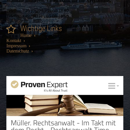
Mandate limitieren. Vielen Dank für Ihr Verständnis.
Telefon: +49 (0)221 / 35 08 18 97
Telefax: +49 (0)221 / 35 08 18 96
Wichtige Links
Home
›
Kontakt
›
Impressum
›
Datenschutz
›