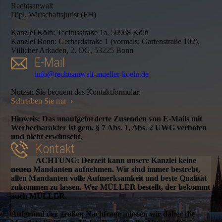
Rechtsanwalt
Dipl. Wirtschaftsjurist (FH)
Kanzlei Köln: Tacitusstraße 1a, 50968 Köln
Kanzlei Bonn: Gerhardstraße 1 (vormals: Gartenstraße 102),
Villicher Arkaden, 2. OG, 53225 Bonn
E-Mail
info@rechtsanwalt-mueller-koeln.de
Nutzen Sie bequem das Kontaktformular:
Schreiben Sie mir
›
Hinweis: Das unaufgeforderte Zusenden von E-Mails mit
Werbecharakter ist gem. § 7 Abs. 1, Abs. 2 UWG verboten
und nicht erwünscht.
Kontakt
ACHTUNG: Derzeit kann unsere Kanzlei keine
neuen Mandanten aufnehmen. Wir sind immer bestrebt,
allen Mandanten volle Aufmerksamkeit und beste Qualität
zukommen zu lassen. Wer MÜLLER bestellt, der bekommt
auch MÜLLER.
Aufgrund der großen Nachfrage müssen wir daher die