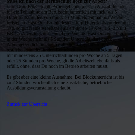
Muss ich nach der Berufsschule noch zur Arbeit?
Jein. Grundsätzlich gilt, Arbeitgebende müssen Auszubildende
für die Teilnahme am Berufsschulunterricht mit mehr als 5
Unterrichtsstunden von mind. 45 Minuten, einmal pro Woche
freistellen. Hast Du also mindestens fünf Unterrichtsstunden am
Tag, so gilt Deine Arbeitszeit als erfüllt. (§ 15 Abs. 1 S. 2 Nr. 3
BBiG). Allerdings nur einmal pro Woche. Hast Du zwei Tage
in der Woche mehr als 5 Stunden Unterricht, darf der
Arbeitgeber dich an einem der beiden Tage noch für die
restlichen Stunden in den Betrieb zitierten. Für Blockunterricht
mit mindestens 25 Unterrichtsstunden pro Woche an 5 Tagen.
oder 25 Stunden pro Woche, glt die Arbeitszeit ebenfalls als
erfüllt, ohne, dass Du noch im Betrieb arbeiten musst.
Es gibt aber eine kleine Ausnahme. Bei Blockunterricht ist bis
zu 2 Stunden wöchentlich eine zusätzliche, betriebliche
Ausbildungsveranstaltung erlaubt.
Zurück zur Übersicht