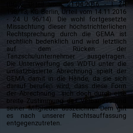
(BGH, Urteil vom 21.04.2016 - I ZR
198/13; KG Berlin, Urteil vom 14.11.2016
- 24 U 96/14). Die wohl fortgesetzte
Missachtung dieser höchstrichterlichen
Rechtsprechung durch die GEMA ist
rechtlich bedenklich und wird letztlich
auf dem Rücken der
Tanzschulunternehmer ausgetragen.
Die Unterwerfung des WDTU unter die
umsatzbasierte Abrechnung spielt der
GEMA damit in die Hände, da sie sich
darauf berufen wird, dass diese Form
der Abrechnung sich doch durch eine
breite Zustimmung des Verbandes und
seiner Mitglieder auszeichne. Dem gilt
es nach unserer Rechtsauffassung
entgegenzutreten.