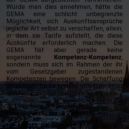
Würde man dies annehmen, hätte die
GEMA eine schlicht unbegrenzte
Möglichkeit, sich Auskunftsansprüche
jegliche Art selbst zu verschaffen, allein,
in dem sie Tarife aufstellt, die diese
Auskünfte erforderlich machen. Die
GEMA hat aber gerade keine
sogenannte
Kompetenz-Kompetenz
,
sondern muss sich im Rahmen der ihr
vom Gesetzgeber zugestandenen
Kompetenzen bewegen. Die Schaffung
einseitiger Tarife kommt indessen einer
solchen Kompetenz-Kompetenz gleich.
4. Umgehung des gesetzlichen
Rechteerwerbs durch Zirkelschlüsse:
Die GEMA verhindert den gesetzlich