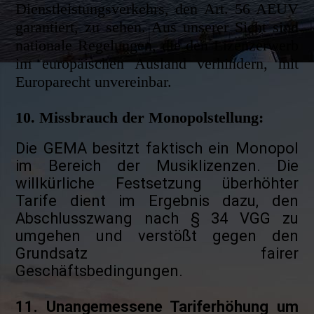
Dienstleistungsverkehrs, den Art. 56 AEUV
garantiert, zu sehen. Aus unserer Sicht sind
nationale Regelungen, die den Lizenzerwerb
im europäischen Ausland verhindern, mit
Europarecht unvereinbar.
10. Missbrauch der Monopolstellung:
Die GEMA besitzt faktisch ein Monopol
im Bereich der Musiklizenzen. Die
willkürliche Festsetzung überhöhter
Tarife dient im Ergebnis dazu, den
Abschlusszwang nach § 34 VGG zu
umgehen und verstößt gegen den
Grundsatz fairer
Geschäftsbedingungen.
11. Unangemessene Tariferhöhung um