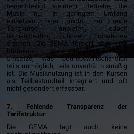
benachteiligt vielmehr Betriebe, die
Musik nur in geringem Umfang
einsetzen oder nicht nur reine
Tanzkurse anbieten, jedoch
betriebsbedingt hohe Einnahmen
erzielen. Die GEMA fordert aber eine
Mitteilung der tanzkursbasierten
Umsätze, was betriebswirtschaftlich
teils unmöglich, teils unverhältnismäßig
ist. Die Musiknutzung ist in den Kursen
als Teilbestandteil integriert und oft
nicht gesondert erfassbar.
7. Fehlende Transparenz der
Tarifstruktur:
Die GEMA legt auch keine