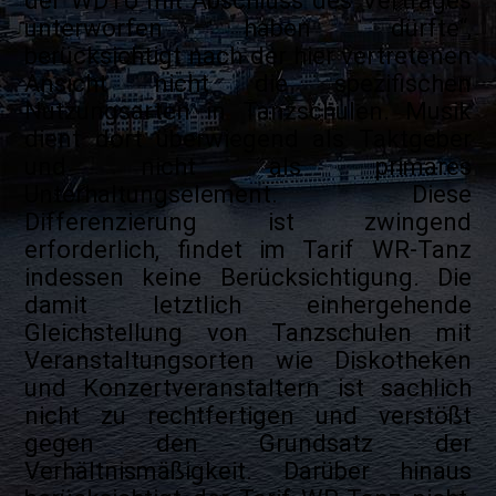
der WDTU mit Abschluss des Vertrages
unterworfen haben dürfte“,
berücksichtigt nach der hier vertretenen
Ansicht nicht die spezifischen
Nutzungsarten in Tanzschulen. Musik
dient dort überwiegend als Taktgeber
und nicht als primäres
Unterhaltungselement. Diese
Differenzierung ist zwingend
erforderlich, findet im Tarif WR-Tanz
indessen keine Berücksichtigung. Die
damit letztlich einhergehende
Gleichstellung von Tanzschulen mit
Veranstaltungsorten wie Diskotheken
und Konzertveranstaltern ist sachlich
nicht zu rechtfertigen und verstößt
gegen den Grundsatz der
Verhältnismäßigkeit. Darüber hinaus