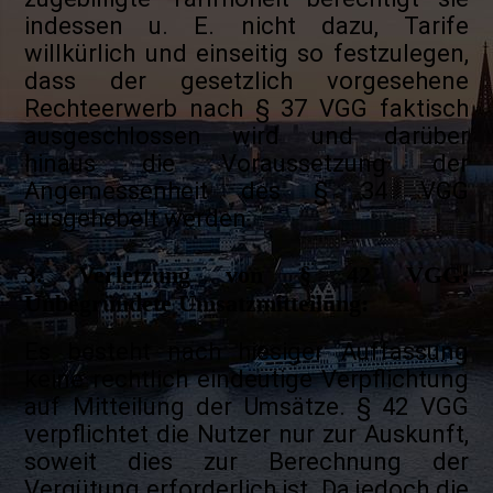
indessen u. E. nicht dazu, Tarife
willkürlich und einseitig so festzulegen,
dass der gesetzlich vorgesehene
Rechteerwerb nach § 37 VGG faktisch
ausgeschlossen wird und darüber
hinaus die Voraussetzung der
Angemessenheit des § 34 VGG
ausgehebelt werden.
3. Verletzung von § 42 VGG:
Unbegründete Umsatzmitteilung:
Es besteht nach hiesiger Auffassung
keine rechtlich eindeutige Verpflichtung
auf Mitteilung der Umsätze. § 42 VGG
verpflichtet die Nutzer nur zur Auskunft,
soweit dies zur Berechnung der
Vergütung erforderlich ist. Da jedoch die