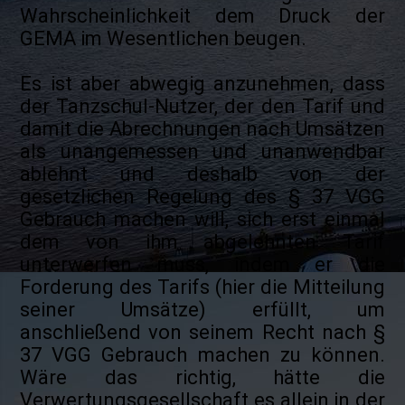
Wahrscheinlichkeit dem Druck der
GEMA im Wesentlichen beugen.
Es ist aber abwegig anzunehmen, dass
der Tanzschul-Nutzer, der den Tarif und
damit die Abrechnungen nach Umsätzen
als unangemessen und unanwendbar
ablehnt und deshalb von der
gesetzlichen Regelung des § 37 VGG
Gebrauch machen will, sich erst einmal
dem von ihm abgelehnten Tarif
unterwerfen muss, indem er die
Forderung des Tarifs (hier die Mitteilung
seiner Umsätze) erfüllt, um
anschließend von seinem Recht nach §
37 VGG Gebrauch machen zu können.
Wäre das richtig, hätte die
Verwertungsgesellschaft es allein in der