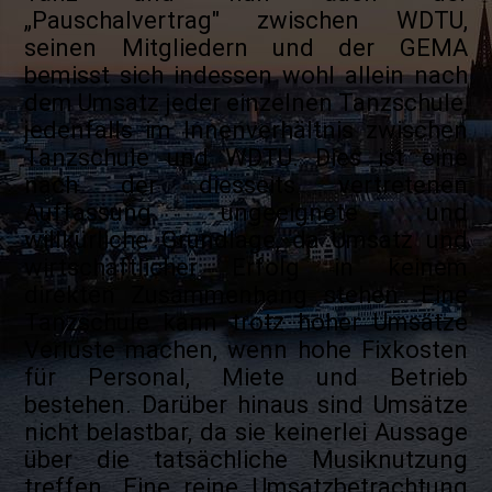
„Pauschalvertrag" zwischen WDTU,
seinen Mitgliedern und der GEMA
bemisst sich indessen wohl allein nach
dem Umsatz jeder einzelnen Tanzschule,
jedenfalls im Innenverhältnis zwischen
Tanzschule und WDTU. Dies ist eine
nach der diesseits vertretenen
Auffassung ungeeignete und
willkürliche Grundlage, da Umsatz und
wirtschaftlicher Erfolg in keinem
direkten Zusammenhang stehen. Eine
Tanzschule kann trotz hoher Umsätze
Verluste machen, wenn hohe Fixkosten
für Personal, Miete und Betrieb
bestehen. Darüber hinaus sind Umsätze
nicht belastbar, da sie keinerlei Aussage
über die tatsächliche Musiknutzung
treffen. Eine reine Umsatzbetrachtung