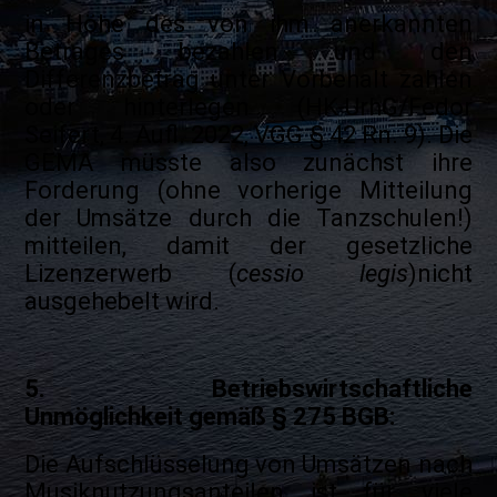
in Höhe des von ihm anerkannten
Betrages bezahlen und den
Differenzbetrag unter Vorbehalt zahlen
oder hinterlegen (HK-UrhG/Fedor
Seifert, 4. Aufl. 2022, VGG § 42 Rn. 9). Die
GEMA müsste also zunächst ihre
Forderung (ohne vorherige Mitteilung
der Umsätze durch die Tanzschulen!)
mitteilen, damit der gesetzliche
Lizenzerwerb (
cessio legis
)nicht
ausgehebelt wird.
5. Betriebswirtschaftliche
Unmöglichkeit gemäß § 275 BGB:
Die Aufschlüsselung von Umsätzen nach
Musiknutzungsanteilen ist für viele