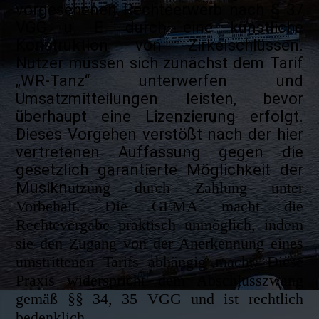
vorgesehenen Rechteerwerb nach § 37
VGG u. E. durch eine künstliche
Konstruktion von Zirkelschlüssen.
Nutzer müssen sich zunächst dem Tarif
„WR-Tanz“ unterwerfen und
Umsatzmitteilungen leisten, bevor
überhaupt eine Lizenzierung erfolgt.
Dieses Vorgehen verstößt nach der hier
vertretenen Auffassung gegen die
gesetzlich garantierte Möglichkeit der
Musikn
utzung durch Zahlung unter
Vorbehalt. Die GEMA macht die
Rechtevergabe praktisch unmöglich, indem
sie den Zugang von der Anerkennung eines
umstrittenen Tarifs abhängig macht. Diese
Praxis widerspricht dem Abschlusszwang
gemäß §§ 34, 35 VGG und ist rechtlich
bedenklich.