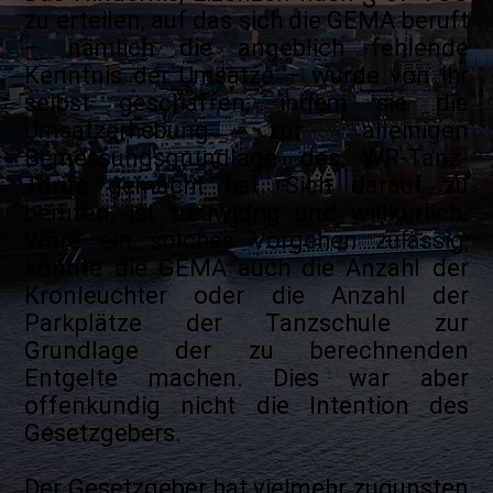
zu erteilen, auf das sich die GEMA beruft
– nämlich die angeblich fehlende
Kenntnis der Umsätze – wurde von ihr
selbst geschaffen, indem sie die
Umsatzerhebung zur alleinigen
Bemessungsgrundlage des WR-Tanz-
Tarifs gemacht hat. Sich darauf zu
berufen, ist treuwidrig und willkürlich.
Wäre ein solches Vorgehen zulässig,
könnte die GEMA auch die Anzahl der
Kronleuchter oder die Anzahl der
Parkplätze der Tanzschule zur
Grundlage der zu berechnenden
Entgelte machen. Dies war aber
offenkundig nicht die Intention des
Gesetzgebers.
Der Gesetzgeber hat vielmehr zugunsten