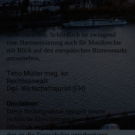
sowie die Einführung transparenter und
sachlich angemessener Abrechnungsmodelle
sind unverzichtbar, um eine rechtmäßige und
faire Lizenzierung für Tanzschulen
sicherzustellen. Schließlich ist zwingend
eine Harmonisierung auch für Musikrechte
mit Blick auf den europäischen Binnenmarkt
anzustreben.
Timo Müller mag. iur.
Rechtsanwalt
Dipl. Wirtschaftsjurist (FH)
Disclaimer:
Diese Stellungnahme spiegelt unsere
rechtliche Einschätzung basierend auf den
öffentlich zugänglichen Informationen sowie
den an die Tanzschulen unterbreiteten