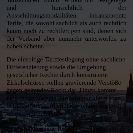
und hinsichtlich der
Ausschüttungsmodalitäten intransparente
Tarife, die sowohl sachlich als auch rechtlich
kaum noch zu rechtfertigen sind, denen sich
der Verband aber nunmehr unterworfen zu
haben scheint.
Die einseitige Tariffestlegung ohne sachliche
Differenzierung sowie die Umgehung
gesetzlicher Rechte durch konstruierte
Zirkelschlüsse stellen gravierende Verstöße
gegen geltendes Recht dar. Hinzu kommt
eine intransparente Tarifstruktur, die weder
betriebswirtschaftlich nachvollziehbar noch
unionsrechtlich tragbar ist.
Eine grundlegende Reform der Tarifstruktur