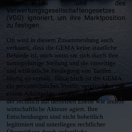
Urheberrechts und des
Verwertungsgesellschaftengesetzes
(VGG) ignoriert, um ihre Marktposition
zu festigen..
Oft wird in diesem Zusammenhang auch
verkannt, dass die GEMA keine staatliche
Behörde ist, auch wenn sie sich durch ihre
monopolartige Stellung und die einseitige
und willkürliche Festlegung von Tarifen
häufig so verhält. Tatsächlich ist die GEMA
ein privatrechtlicher Verein, vergleichbar mit
einem Arbeitgeber- oder Branchenverband,
der rechtlich auf derselben Ebene wie andere
wirtschaftliche Akteure agiert. Ihre
Entscheidungen sind nicht hoheitlich
legitimiert und unterliegen rechtlicher
Überprüfung durch ordentliche