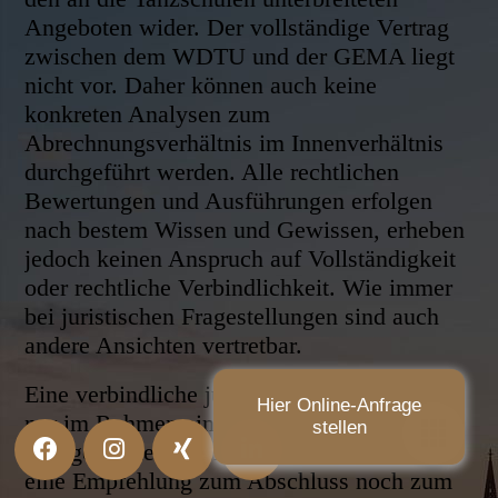
Angeboten wider. Der vollständige Vertrag
zwischen dem WDTU und der GEMA liegt
nicht vor. Daher können auch keine
konkreten Analysen zum
Abrechnungsverhältnis im Innenverhältnis
durchgeführt werden. Alle rechtlichen
Bewertungen und Ausführungen erfolgen
nach bestem Wissen und Gewissen, erheben
jedoch keinen Anspruch auf Vollständigkeit
oder rechtliche Verbindlichkeit. Wie immer
bei juristischen Fragestellungen sind auch
andere Ansichten vertretbar.
Eine verbindliche juristische Beratung kann
Hier Online-Anfrage
nur im Rahmen eines individuellen Mandats
stellen
erfolgen. Diese Stellungnahme stellt weder
eine Empfehlung zum Abschluss noch zum