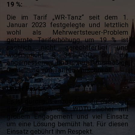
19 %:
Die im Tarif „WR-Tanz“ seit dem 1.
Januar 2023 festgelegte und letztlich
wohl als Mehrwertsteuer-Problem
getarnte Tariferhöhung um 19 % ist
sachlich nicht gerechtfertigt und
widerspricht § 34 VGG, der die
angemessene und verhältnismäßige
Gestaltung von Tarifen vorschreibt.
Unser Fazit:
Es ist durchaus anzuerkennen, dass sich
das Präsidium des WDTU sicher mit
großem Engagement und viel Einsatz
um eine Lösung bemüht hat. Für diesen
Einsatz gebührt ihm Respekt.