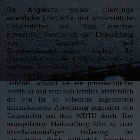
Die Angebote weisen allerdings
erhebliche juristisch
e und wirtschaftliche
Unsicherheiten auf. Trotz einzelner
potenzieller Vorteile wie der Einbeziehung
von Tanzpartys und
Grundvergütungsbeiträgen bleiben die
gravierenden von der GEMA geschaffenen
Probleme des Tarifs „WR-Tanz“ bestehen.
Die GEMA agiert wie eine staatliche
Behörde, obwohl sie ein privatrechtlicher
Verein ist und setzt sich letztlich hinsichtlich
der von ihr so vehement angestrebten
umsatzbasierten Abrechnung gegenüber den
Tanzschulen und dem WDTU durch. Ihre
monopolartige Marktstellung führt zu einer
unverhältnismäßigen Belastung der
Tanzschulen durch willkürlich festgelegte