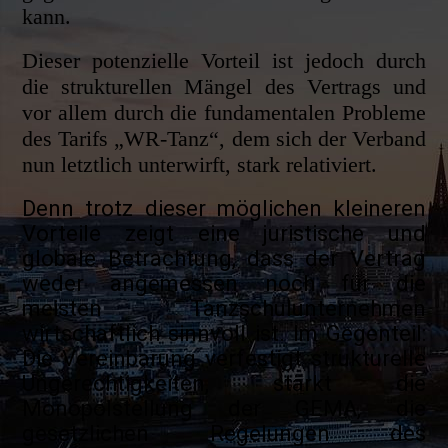
kann.
Dieser potenzielle Vorteil ist jedoch durch
die strukturellen Mängel des Vertrags und
vor allem durch die fundamentalen Probleme
des Tarifs „WR-Tanz“, dem sich der Verband
nun letztlich unterwirft, stark relativiert.
Denn trotz dieser möglichen kleineren
Vorteile zeigt eine juristische und
globale Betrachtung, dass der Vertrag
weder angemessen noch für die
meisten Tanzschulunternehmen
wirtschaftlich sinnvoll ist. Im Gegenteil:
Die Vereinbarung verfestigt strukturelle
Ungerechtigkeiten, stärkt die
Monopolstellung der GEMA, die
gesetzlichen Regelungen des