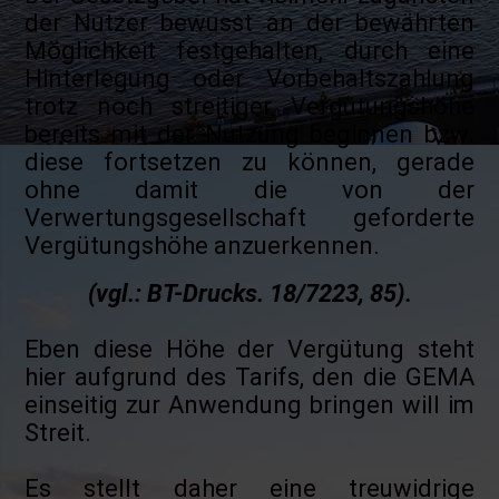
der Nutzer bewusst an der bewährten
Möglichkeit festgehalten, durch eine
Hinterlegung oder Vorbehaltszahlung
trotz noch streitiger Vergütungshöhe
bereits mit der Nutzung beginnen bzw.
diese fortsetzen zu können, gerade
ohne damit die von der
Verwertungsgesellschaft geforderte
Vergütungshöhe anzuerkennen.
(vgl.: BT-Drucks. 18/7223, 85).
Eben diese Höhe der Vergütung steht
hier aufgrund des Tarifs, den die GEMA
einseitig zur Anwendung bringen will im
Streit.
Es stellt daher eine treuwidrige