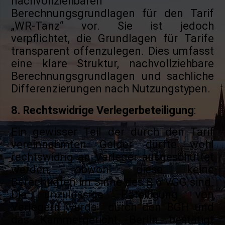
nachvollziehbaren
Berechnungsgrundlagen für den Tarif
„WR-Tanz“ vor. Sie ist jedoch
verpflichtet, die Grundlagen für Tarife
transparent offenzulegen. Dies umfasst
eine klare Struktur, nachvollziehbare
Berechnungsgrundlagen und sachliche
Differenzierungen nach Nutzungstypen.
8. Rechtswidrige Verlegerbeteiligung
:
Ein gewisser Teil der durch den Tarif
vereinnahmten Gelder dürfte wohl
rechtswidrig an Verleger ausgeschüttet
werden, obwohl diese keine
Berechtigten im Sinne des § 6 VGG sind.
Die unzulässige Beteiligung von
Verlegern wurde durch den BGH und
das Kammergericht Berlin bestätigt