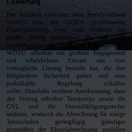
I. Einleitung
Der kürzlich zwischen dem Berufsverband
WDTU und der GEMA geschlossene
Pauschalvertrag wird vom Verband als
großer Erfolg präsentie
rt. Es ist dabei
anzuerkennen, dass sich das Präsidium des
WDTU offenbar mit großem Engagement
und erheblichem Einsatz um eine
vertragliche Lösung bemüht hat, die den
Mitgliedern Sicherheit geben und eine
praktikable Regelung schaffen
sollte.
Ebenfalls verdient Anerkennung, dass
der Vertrag offenbar Tanzpartys sowie die
GVL und die Vervielfältigungsrechte
umfasst, wodurch die Abrechnung für einige
Tanzschulen geringfügig günstiger
gegenüber der Einzelabrechnung ausfallen