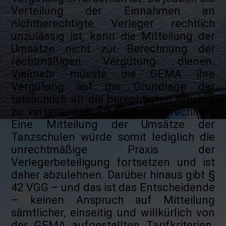
Verteilung der Einnahmen an
nichtberechtigte Verleger rechtlich
unzulässig ist, kann die Mitteilung der
Umsätze nicht zur Berechnung der
rechtmäßigen Vergütung dienen.
Vielmehr müsste die GEMA ihre
Vergütung auf der Grundlage der
tatsächlich an die berechtigten Urheber
zu verteilenden Einnahmen berechnen.
Eine Mitteilung der Umsätze der
Tanzschulen würde somit lediglich die
unrechtmäßige Praxis der
Verlegerbeteiligung fortsetzen und ist
daher abzulehnen. Darüber hinaus gibt §
42 VGG – und das ist das Entscheidende
– keinen Anspruch auf Mitteilung
sämtlicher, einseitig und willkürlich von
der GEMA aufgestellten Tarifkriterien.