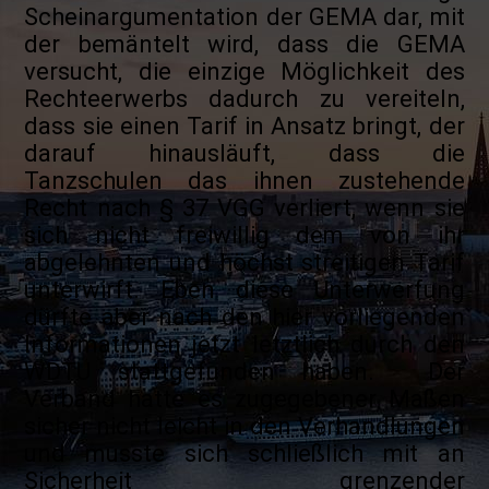
Scheinargumentation der GEMA dar, mit
der bemäntelt wird, dass die GEMA
versucht, die einzige Möglichkeit des
Rechteerwerbs dadurch zu vereiteln,
dass sie einen Tarif in Ansatz bringt, der
darauf hinausläuft, dass die
Tanzschulen das ihnen zustehende
Recht nach § 37 VGG verliert, wenn sie
sich nicht freiwillig dem von ihr
abgelehnten und höchst streitigen Tarif
unterwirft. Eben diese Unterwerfung
dürfte aber nach den hier vorliegenden
Informationen jetzt letztlich durch den
WDTU stattgefunden haben. Der
Verband hatte es zugegebener Maßen
sicher nicht leicht in den Verhandlungen
und musste sich schließlich mit an
Sicherheit grenzender