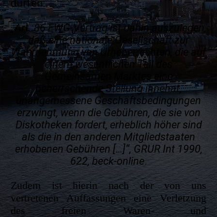
dürfen:
„Art. 86 EWG-Vertrag ist dahin auszulegen,
daß eine nationale Gesellschaft zur
Wahrnehmung von Urheberrechten, die auf
einem wesentlichen Teil des
Gemeinsamen Marktes eine
beherrschende Stellung innehat,
unangemessene Geschäftsbedingungen
erzwingt, wenn die Gebühren, die sie von
Diskotheken fordert, erheblich höher sind
als die in den anderen Mitgliedstaaten
erhobenen Gebühren […]“, GRUR Int 1990,
622, beck-online
.
Zudem ist hierin nach der von uns
vertretenen Auffassungen eine Verletzung
des freien Waren- und